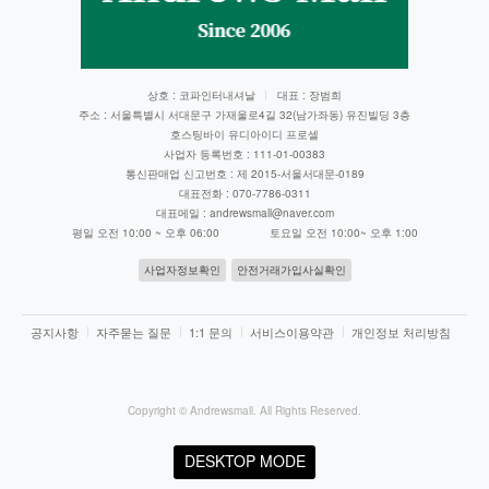
상호 : 코파인터내셔날
대표 : 장범희
주소 : 서울특별시 서대문구 가재울로4길 32(남가좌동) 유진빌딩 3층
호스팅바이 유디아이디 프로셀
사업자 등록번호 : 111-01-00383
통신판매업 신고번호 : 제 2015-서울서대문-0189
대표전화 : 070-7786-0311
대표메일 : andrewsmall@naver.com
평일 오전 10:00 ~ 오후 06:00 토요일 오전 10:00~ 오후 1:00
사업자정보확인
안전거래가입사실확인
공지사항
자주묻는 질문
1:1 문의
서비스이용약관
개인정보 처리방침
Copyright ©
Andrewsmall
. All Rights Reserved.
DESKTOP MODE